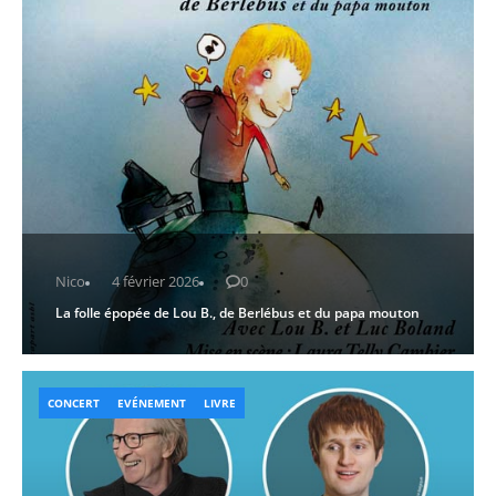
Nico
4 février 2026
0
La folle épopée de Lou B., de Berlébus et du papa mouton
CONCERT
EVÉNEMENT
LIVRE