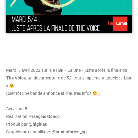
Mardi 5 avril 2022 sur la
RTBF «
La Une » juste après la finale de
The Voice
, un documentaire de 52’ tout simplement appelé :
« Lou
»
(bientôt une bande annonce et d’autres infos
)
Avec
Lou B.
Réalisation:
François Gonce
Produit par
@highlau
Graphisme et habillage:
@studioforest_ig
et