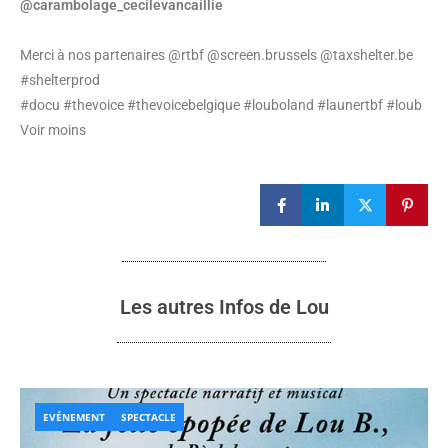
@carambolage_cecilevancaillie
Merci à nos partenaires @rtbf @screen.brussels @taxshelter.be
#shelterprod
#docu #thevoice #thevoicebelgique #louboland #launertbf #loub
Voir moins
Les autres Infos de Lou
EVÉNEMENT
SPECTACLE