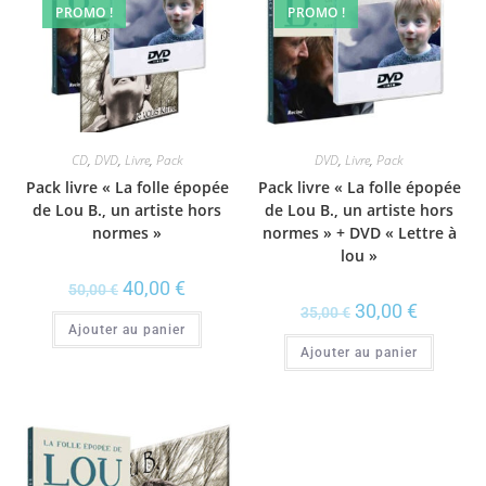
PROMO !
PROMO !
CD
,
DVD
,
Livre
,
Pack
DVD
,
Livre
,
Pack
Pack livre « La folle épopée
Pack livre « La folle épopée
de Lou B., un artiste hors
de Lou B., un artiste hors
normes »
normes » + DVD « Lettre à
lou »
40,00
€
50,00
€
30,00
€
35,00
€
Ajouter au panier
Ajouter au panier