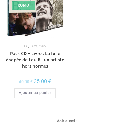
PROMO !
CD
,
Livre
,
Pack
Pack CD + Livre : La folle
épopée de Lou B., un artiste
hors normes
35,00
€
40,00
€
Ajouter au panier
Contact
Voir aussi :
Fondation Lou