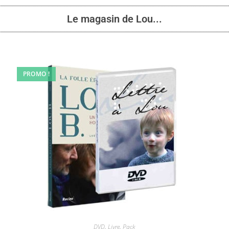
Le magasin de Lou...
PROMO !
DVD
,
Livre
,
Pack