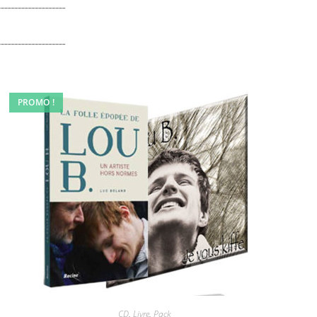
PROMO !
CD
,
Livre
,
Pack