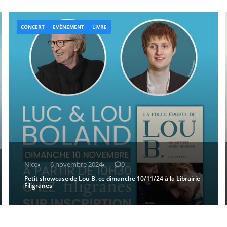
CONCERT
EVÉNEMENT
LIVRE
Nico
6 novembre 2024
0
Petit showcase de Lou B. ce dimanche 10/11/24 à la Librairie
Filigranes