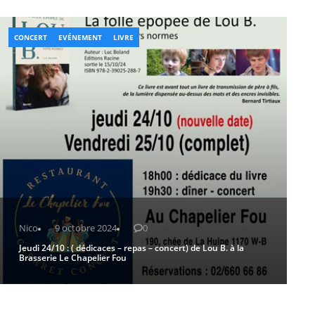
CONCERT
EVÉNEMENT
LIVRE
Nico
9 octobre 2024
0
Jeudi 24/10 : ( dédicaces – repas – concert) de Lou B. à la
Brasserie Le Chapelier Fou