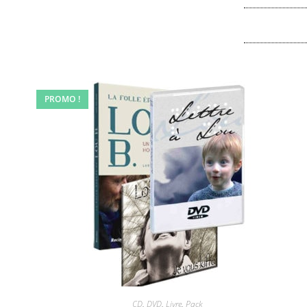
PROMO !
CD
,
DVD
,
Livre
,
Pack