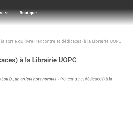
s
Boutique
la sortie du livre (rencontre et dédicaces) à la Librairie UOPC
caces) à la Librairie UOPC
 Lou B., un artiste hors normes »
(rencontre et dédicaces) à la