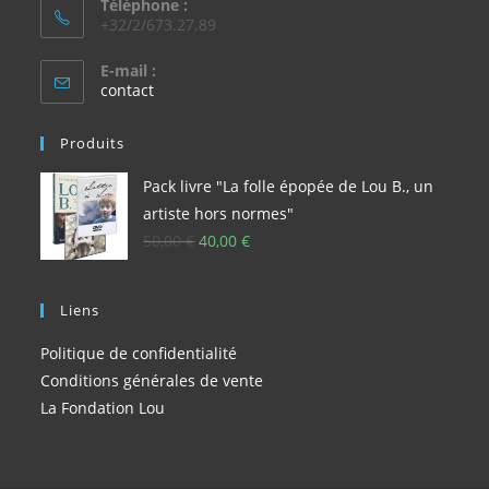
Téléphone :
+32/2/673.27.89
E-mail :
S’ouvre
contact
dans
votre
Produits
application
Pack livre "La folle épopée de Lou B., un
artiste hors normes"
Le
Le
50,00
€
40,00
€
prix
prix
initial
actuel
Liens
était :
est :
50,00 €.
40,00 €.
Politique de confidentialité
Conditions générales de vente
La Fondation Lou