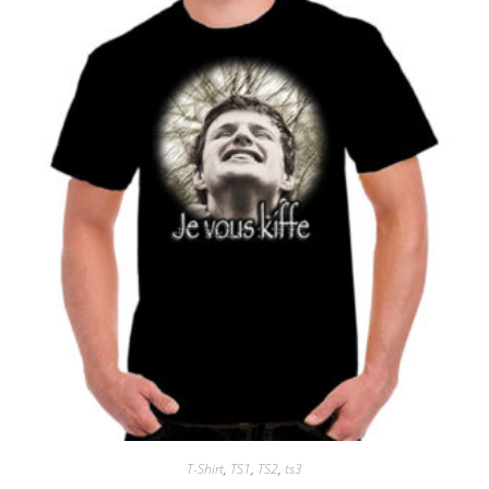
T-Shirt
,
TS1
,
TS2
,
ts3