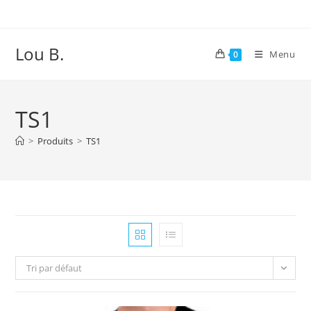
contenu
Skip
principal
to
content
Lou B.
Menu
0
TS1
>
Produits
>
TS1
Tri par défaut